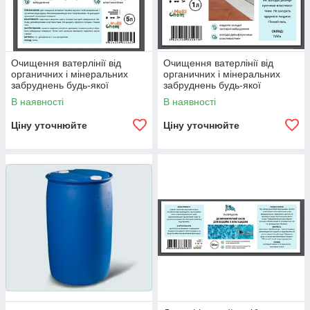
Очищення ватерлінії від
Очищення ватерлінії від
органичних і мінеральних
органичних і мінеральних
забруднень будь-якої
забруднень будь-якої
складності Cleaning the
складності Cleaning the
В наявності
В наявності
waterline 5 л
waterline 1 л
Ціну уточнюйте
Ціну уточнюйте