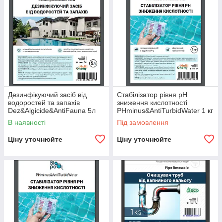
Дезинфікуючий засіб від
Стабілізатор рівня pH
водоростей та запахів
зниження кислотності
Dez&Algicide&AntiFauna 5л
PHminus&AntiTurbidWater 1 кг
В наявності
Під замовлення
Ціну уточнюйте
Ціну уточнюйте