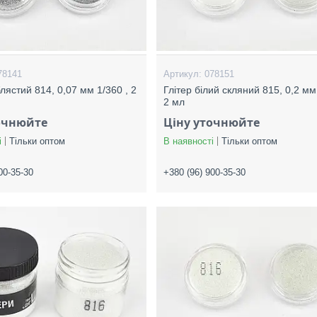
78141
078151
блястий 814, 0,07 мм 1/360 , 2
Глітер білий скляний 815, 0,2 мм
2 мл
очнюйте
Ціну уточнюйте
і
Тільки оптом
В наявності
Тільки оптом
00-35-30
+380 (96) 900-35-30