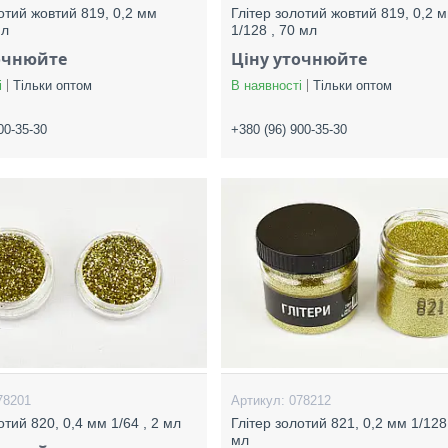
отий жовтий 819, 0,2 мм
Глітер золотий жовтий 819, 0,2 
мл
1/128 , 70 мл
очнюйте
Ціну уточнюйте
і
Тільки оптом
В наявності
Тільки оптом
00-35-30
+380 (96) 900-35-30
78201
078212
отий 820, 0,4 мм 1/64 , 2 мл
Глітер золотий 821, 0,2 мм 1/128
мл