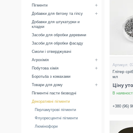
Пігменти
Добавки для бетону та гіпсу
Добавки для штукатурки и
кладки
Засоби для обробки деревини
Засоби для обробки фасаду
Смоли і отверджувачі
Агрохімія
0
Побутова хімія
Глітер срі
Боротьба з комахами
мл
Ціну ут
Товари для дому
Пігментні пасти безводні
В наявност
Декоративні пігменти
+380 (96) 9
Перламутрові пігменти
Флуоресцентні пігменти
Люмінофори