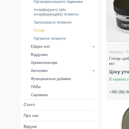
Органорозчинуючі барвники.
Інтерферуючі (або
інтерференційні) пігменти.
Залізоокисні пігменти
Глітер
Органічні пігменти
Ефірні олії
0
Віддушки
Глітер срі
Ароматизатори
мл
Автохімія
Ціну ут
Функціональні добавки
В наявност
ПАВи
+380 (96) 9
Сировина
Статті
Про нас
Відгуки