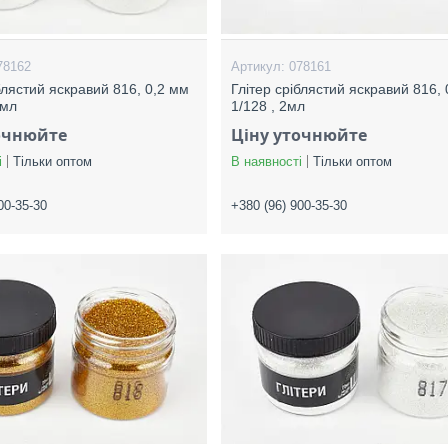
78162
078161
блястий яскравий 816, 0,2 мм
Глітер сріблястий яскравий 816,
 мл
1/128 , 2мл
очнюйте
Ціну уточнюйте
і
Тільки оптом
В наявності
Тільки оптом
00-35-30
+380 (96) 900-35-30