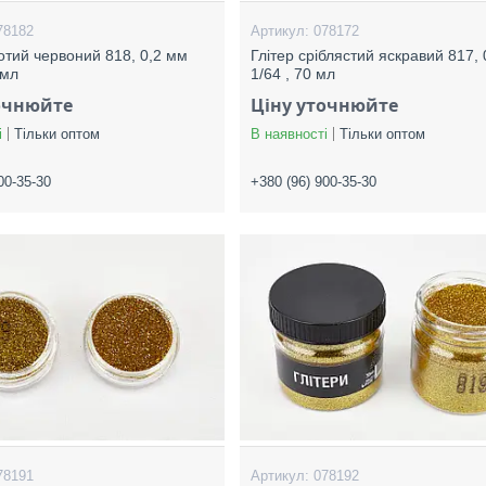
78182
078172
лотий червоний 818, 0,2 мм
Глітер сріблястий яскравий 817,
 мл
1/64 , 70 мл
очнюйте
Ціну уточнюйте
і
Тільки оптом
В наявності
Тільки оптом
00-35-30
+380 (96) 900-35-30
78191
078192