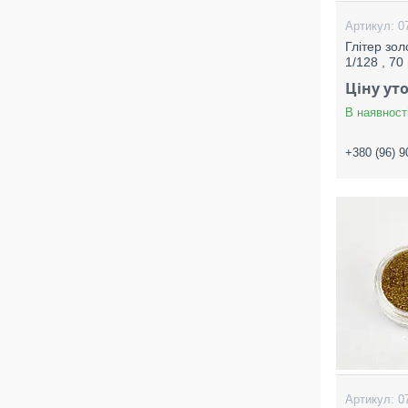
0
Глітер зо
1/128 , 70
Ціну ут
В наявност
+380 (96) 9
0