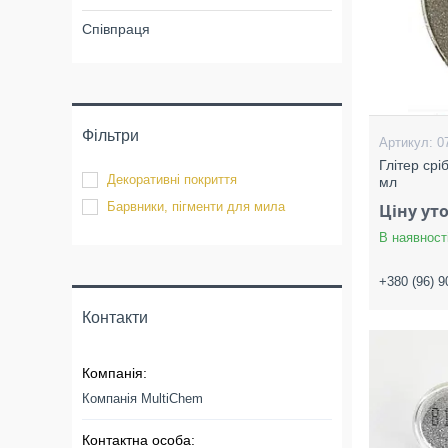
Співпраця
Фільтри
0
Глітер срі
Декоративні покриття
мл
Барвники, пігменти для мила
Ціну ут
В наявност
+380 (96) 9
Контакти
Компанія MultiChem