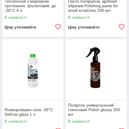
Теплоносій з маркером
Паста поліруюча, дрібний
протікання, фіолетовий, до
абразив Polishing paste for
-30°С 4 л
small scratches 100 мл
В наявності
В наявності
Ціну уточнюйте
Ціну уточнюйте
Поліроль універсальний
Розморожувач скла -30°С
глянсовий Polish glossy 250
Defrost glass 1 л
мл
В наявності
В наявності